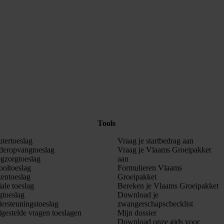
n
Tools
utertoeslag
Vraag je startbedrag aan
deropvangtoeslag
Vraag je Vlaams Groeipakket
egzorgtoeslag
aan
ooltoeslag
Formulieren Vlaams
entoeslag
Groeipakket
ale toeslag
Bereken je Vlaams Groeipakket
gtoeslag
Download je
ersteuningstoeslag
zwangerschapschecklist
lgestelde vragen toeslagen
Mijn dossier
Download onze gids voor