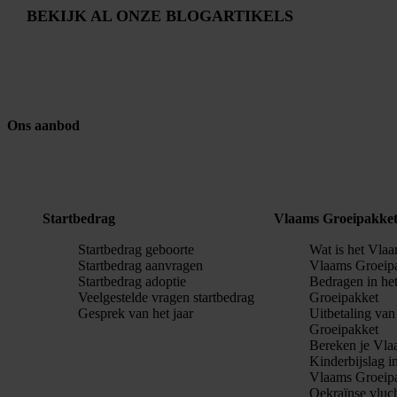
BEKIJK AL ONZE BLOGARTIKELS
Ons aanbod
Startbedrag
Vlaams Groeipakke
Startbedrag geboorte
Wat is het Vla
Startbedrag aanvragen
Vlaams Groeip
Startbedrag adoptie
Bedragen in he
Veelgestelde vragen startbedrag
Groeipakket
Gesprek van het jaar
Uitbetaling va
Groeipakket
Bereken je Vla
Kinderbijslag i
Vlaams Groeip
Oekraïnse vluc