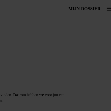
MIJN DOSSIER
To
k te vinden. Daarom hebben we voor jou een
n.