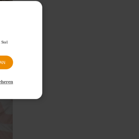
 Stel
AN
eheren