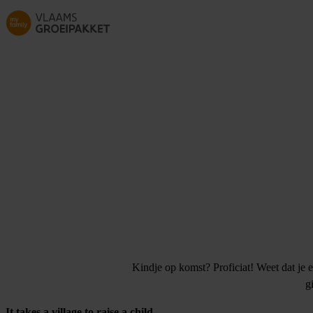
Skip to main content
Kindje op komst? Proficiat! Weet dat je e
g
It takes a village to raise a child