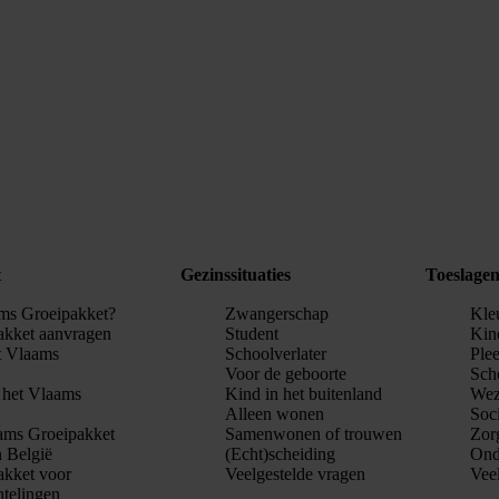
t
Gezinssituaties
Toeslage
ams Groeipakket?
Zwangerschap
Kle
akket aanvragen
Student
Kin
t Vlaams
Schoolverlater
Ple
Voor de geboorte
Sch
n het Vlaams
Kind in het buitenland
Wez
Alleen wonen
Soci
ams Groeipakket
Samenwonen of trouwen
Zor
n België
(Echt)scheiding
Ond
akket voor
Veelgestelde vragen
Vee
htelingen