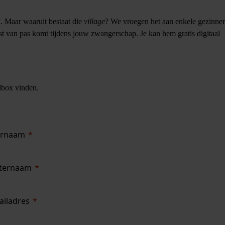
d”. Maar waaruit bestaat die
village
? We vroegen het aan enkele gezinne
st van pas komt tijdens jouw zwangerschap. Je kan hem gratis digitaal
ilbox vinden.
rnaam
ternaam
ailadres