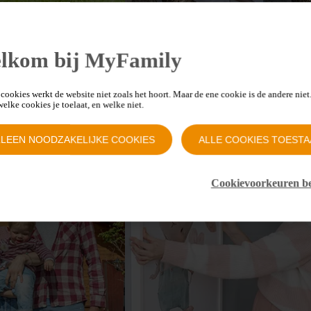
zin
Hermien en zoontje Henri
 was het allemaal niet
“Gelukkig kon ik vertrouwen op mijn
lkom bij MyFamily
vroedvrouw”
Lees het verhaal >
cookies werkt de website niet zoals het hoort. Maar de ene cookie is de andere niet.
 welke cookies je toelaat, en welke niet.
LLEEN NOODZAKELIJKE COOKIES
ALLE COOKIES TOESTA
Cookievoorkeuren b