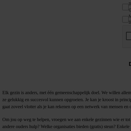
I
G
M
I
Elk gezin is anders, met één gemeenschappelijk doel. We willen allem
ze gelukkig en succesvol kunnen opgroeien. Je kan je kroost in princ
gaat zoveel vlotter als je kan rekenen op een netwerk van mensen en 
Om jou op weg te helpen, vroegen we aan enkele gezinnen wie er to
andere ouders hulp? Welke organisaties bieden (gratis) steun? Enkele