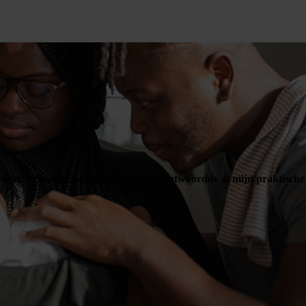
rsel: “Zwangerschapsconsulent beantwoordde al mijn praktische