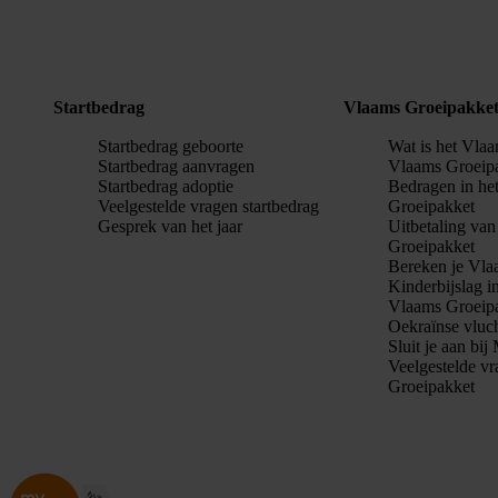
Startbedrag
Vlaams Groeipakke
Startbedrag geboorte
Wat is het Vla
Startbedrag aanvragen
Vlaams Groeip
Startbedrag adoptie
Bedragen in he
Veelgestelde vragen startbedrag
Groeipakket
Gesprek van het jaar
Uitbetaling va
Groeipakket
Bereken je Vla
Kinderbijslag i
Vlaams Groeip
Oekraïnse vluc
Sluit je aan bi
Veelgestelde v
Groeipakket