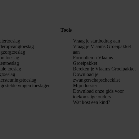
n
Tools
utertoeslag
Vraag je startbedrag aan
deropvangtoeslag
Vraag je Vlaams Groeipakket
egzorgtoeslag
aan
ooltoeslag
Formulieren Vlaams
entoeslag
Groeipakket
ale toeslag
Bereken je Vlaams Groeipakket
gtoeslag
Download je
ersteuningstoeslag
zwangerschapschecklist
lgestelde vragen toeslagen
Mijn dossier
Download onze gids voor
toekomstige ouders
Wat kost een kind?