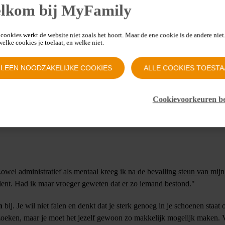
en voor nog zoveel meer
lkom bij MyFamily
op van een bevalling.”
en falen, maar je moet het
cookies werkt de website niet zoals het hoort. Maar de ene cookie is de andere niet.
 welke cookies je toelaat, en welke niet.
en”
LLEEN NOODZAKELIJKE COOKIES
ALLE COOKIES TOESTA
Cookievoorkeuren b
aliteit voor de gratis hulp van een zwangerschapsconsulent.
owel administratief als mentaal kreeg ik na de bevalling
steun van mijn
ent. Had ik maar vroeger geweten dat er zo iemand bestond."
n
bij. Je wil niet falen en denkt dat je sterk genoeg in je schoenen staat
 te zoeken, maar je moet het jezelf gewoon zo makkelijk mogelijk maken.