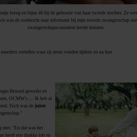
ndje kreeg en bijna 40 bij de geboorte van haar tweede dochter. Ze werkt
Toch was de zoektocht naar informatie bij mijn tweede zwangerschap niet 
zwangerschapsconsulent leerde kennen.
moeders vertellen waar zij steun vonden tijdens en na hun
e regio Brussel gewerkt en
sturen, OCMW's … Ik heb al
 goed. Toch was de
juiste
ngerschap."
g niet. "En dat was het
an heeft een drukke job en