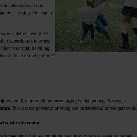
 Dat betekende dat ons
 aan de slag ging. Dat zagen
maar was dat wel een goed
dje riskeerde ook te vroeg
eken voor mijn bevalling
hoe zit het dan met je loon?”
ijk weten. Een mondelinge verwittiging is niet genoeg. Bezorg je
datum
. Doe dat aangetekend of vraag een ondertekend ontvangstbewijs.
schapsbescherming
:
postnatale verlof (16 weken na de bevalling) mag je werkgever je niet