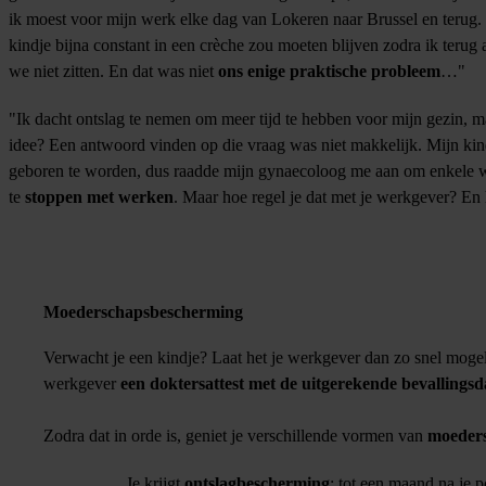
ik moest voor mijn werk elke dag van Lokeren naar Brussel en terug.
kindje bijna constant in een crèche zou moeten blijven zodra ik terug
we niet zitten. En dat was niet
ons enige praktische probleem
…"
"Ik dacht ontslag te nemen om meer tijd te hebben voor mijn gezin, 
idee? Een antwoord vinden op die vraag was niet makkelijk. Mijn kin
geboren te worden, dus raadde mijn gynaecoloog me aan om enkele w
te
stoppen met werken
. Maar hoe regel je dat met je werkgever? En 
Moederschapsbescherming
Verwacht je een kindje? Laat het je werkgever dan zo snel mogel
werkgever
een doktersattest met de uitgerekende bevallings
Zodra dat in orde is, geniet je verschillende vormen van
moeder
Je krijgt
ontslagbescherming
: tot een maand na je 