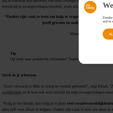
dat ik eindelijk kon genieten van mijn zwangerschap. Je kan bovendi
We
terecht bij je zwangerschapsconsulent, zoals informatie over het verlo
“Ouders zijn vaak te trots om hulp te vragen omdat ze niet will
Zonder 
zelf in
jezelf gewoon zo makkelijk mogelijk mak
Mama Birsel
A
Tip
Op zoek naar praktische informatie? Neem contact op met je mutu
Sterk in je schoenen
“Zoals verwacht is Mila te vroeg ter wereld gekomen", zegt Birsel. "Z
vroedvrouw
en ik kon ook weer terecht bij mijn zwangerschapsconsul
"Krijg je een kindje, dan krijg je er plots
veel verantwoordelijkhede
alles zelf voor elkaar te krijgen. Ouders zijn vaak te trots om steun