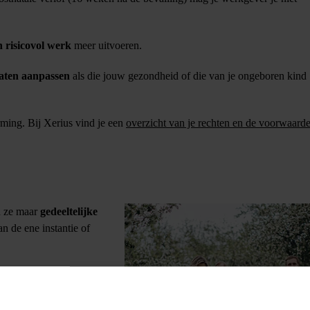
n risicovol werk
meer uitvoeren.
laten aanpassen
als die jouw gezondheid of die van je ongeboren kind
ming. Bij Xerius vind je een
overzicht van je rechten en de voorwaard
n ze maar
gedeeltelijke
an de ene instantie of
lent uit. Zij hielp me met
 gaf me zoveel mentale rust