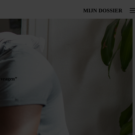
MIJN DOSSIER
To
 vragen”