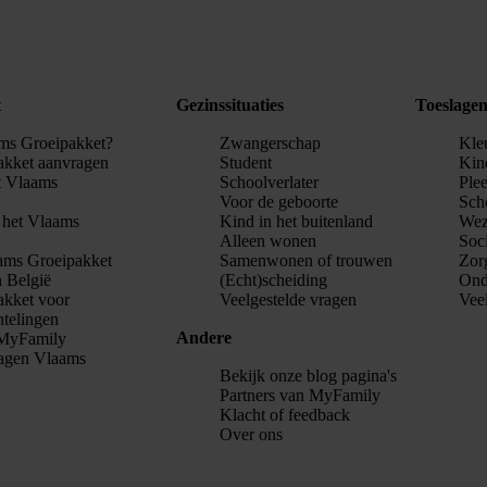
t
Gezinssituaties
Toeslage
ams Groeipakket?
Zwangerschap
Kle
akket aanvragen
Student
Kin
t Vlaams
Schoolverlater
Ple
Voor de geboorte
Sch
n het Vlaams
Kind in het buitenland
Wez
Alleen wonen
Soci
ams Groeipakket
Samenwonen of trouwen
Zor
n België
(Echt)scheiding
Ond
akket voor
Veelgestelde vragen
Vee
htelingen
Andere
j MyFamily
ragen Vlaams
Bekijk onze blog pagina's
Partners van MyFamily
Klacht of feedback
Over ons