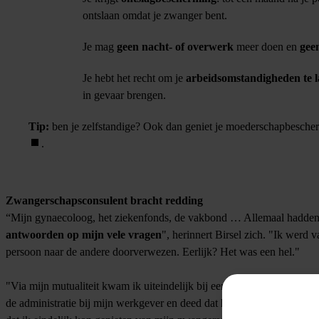
ontslaan omdat je zwanger bent.
Je mag
geen nacht- of overwerk
meer doen en
gee
Je hebt het recht om je
arbeidsomstandigheden te 
in gevaar brengen.
Tip:
ben je zelfstandige? Ook dan geniet je moederschapbescher
.
Zwangerschapsconsulent bracht redding
“Mijn gynaecoloog, het ziekenfonds, de vakbond … Allemaal hadde
antwoorden op mijn vele vragen
", herinnert Birsel zich. "Ik werd v
persoon naar de andere doorverwezen. Eerlijk? Het was een hel."
"Via mijn mutualiteit kwam ik uiteindelijk bij een zwangerschapsconsu
de administratie bij mijn werkgever en deed dat
helemaal gratis
. Dat