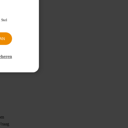
 Stel
AN
eheren
 om
 Vraag