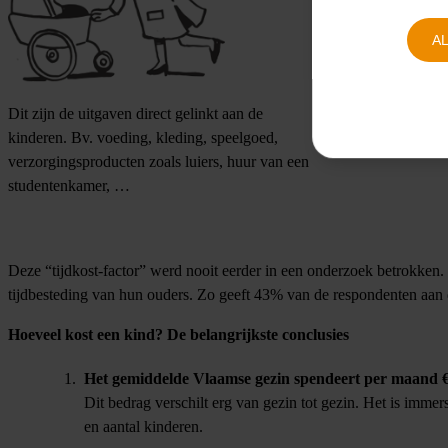
A
Dit zijn de uitgaven direct gelinkt aan de
Dit zijn de uitgaven
kinderen. Bv. voeding, kleding, speelgoed,
Bv. Huur, hypotheek,
verzorgingsproducten zoals luiers, huur van een
studentenkamer, …
Deze “tijdkost-factor” werd nooit eerder in een onderzoek betrokken.
tijdbesteding van hun ouders. Zo geeft 43% van de respondenten aan 
Hoeveel kost een kind? De belangrijkste conclusies
Het gemiddelde Vlaamse gezin spendeert per maand €
Dit bedrag verschilt erg van gezin tot gezin. Het is imme
en aantal kinderen.