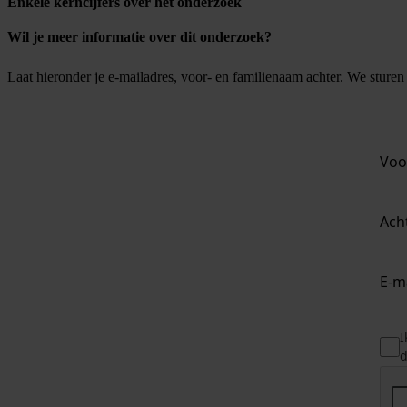
Enkele kerncijfers over het onderzoek
Wil je meer informatie over dit onderzoek?
Laat hieronder je e-mailadres, voor- en familienaam achter. We sture
Voo
Ach
E-m
I
d