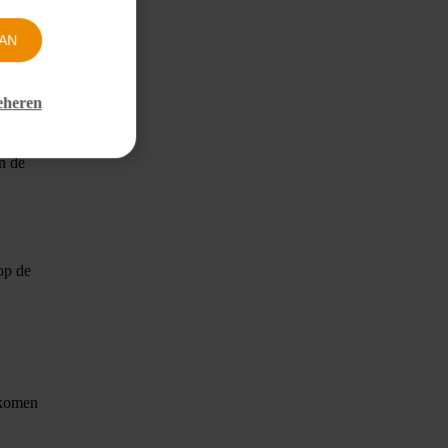
AN
s
eheren
t
.
n de
op de
inkomen