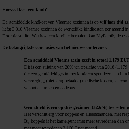
Hoeveel kost een kind?
De gemiddelde kindkost van Vlaamse gezinnen is op
vijf jaar tijd 
liefst 3.818 Vlaamse gezinnen de werkelijke kindkosten per maand in ka
Door de studie ‘Wat kost een kind’ te herhalen, kan MyFamily de evolu
De belangrijkste conclusies van het nieuwe onderzoek
Een gemiddeld Vlaams gezin geeft in totaal 1.179 EU
Dit is een stijging van 28% ten opzichte van 2018 (1.179 €
die een gemiddeld gezin met kinderen spendeert aan hun k
verzorging, (niet terugbetaalde) medische kosten, telecom
vakantiekampen en cadeaus.
Gemiddeld is een op drie gezinnen (32,6%) tevreden ove
Het verschilt erg voor koppels en alleenstaanden, met re
Bij koppels is het kantelpunt (met meer tevredenen dan o
met meer tevredenen 3.160 € per maand.