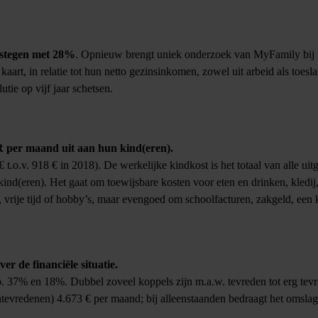
gestegen met 28%
. Opnieuw brengt uniek onderzoek van MyFamily bij
art, in relatie tot hun netto gezinsinkomen, zowel uit arbeid als toesl
tie op vijf jaar schetsen.
R per maand uit aan hun kind(eren).
 t.o.v. 918 € in 2018). De werkelijke kindkost is het totaal van alle ui
ind(eren). Het gaat om toewijsbare kosten voor eten en drinken, kledij
, vrije tijd of hobby’s, maar evengoed om schoolfacturen, zakgeld, een 
r de financiële situatie.
sp. 37% en 18%. Dubbel zoveel koppels zijn m.a.w. tevreden tot erg tev
ntevredenen) 4.673 € per maand; bij alleenstaanden bedraagt het omsla