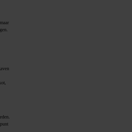
 maar
agen.
tgaven
,
kot,
reden.
gpunt