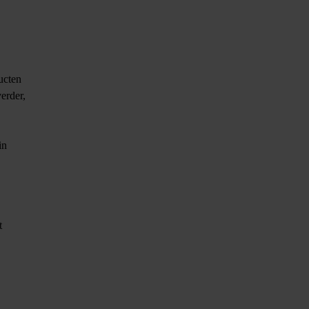
ucten
erder,
in
t