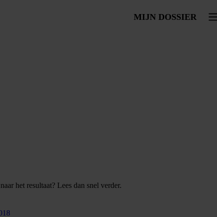
MIJN DOSSIER
To
aar het resultaat? Lees dan snel verder.
018