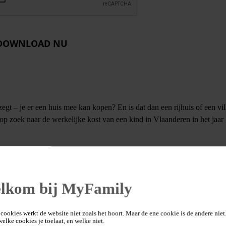
DOWNLOAD NU
gt – je er een huis mee kan kopen? En is dat dan een rijhuis of een vil
oek naar de werkelijke kost van een kind in Vlaanderen in het jaar
Tijdskost
lkom bij MyFamily
cookies werkt de website niet zoals het hoort. Maar de ene cookie is de andere niet.
 welke cookies je toelaat, en welke niet.