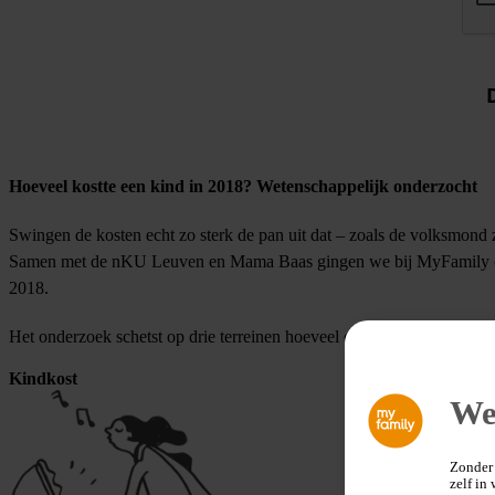
Hoeveel kostte een kind in 2018? Wetenschappelijk onderzocht
Swingen de kosten echt zo sterk de pan uit dat – zoals de volksmond ze
Samen met de nKU Leuven en Mama Baas gingen we bij MyFamily op z
2018.
Het onderzoek schetst op drie terreinen hoeveel een kind kost:
Kindkost
Gezinskost
We
Zonder 
zelf in