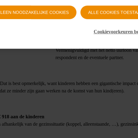
LLEEN NOODZAKELIJKE COOKIES
ALLE COOKIES TOESTA
Dit zijn het aantal uren per week dat ouder
Cookievoorkeuren b
besteden aan hun kinderen – en zij dus nie
 om het gezin te huisvesten.
kunnen werken of minder vrije tijd hebben
 energie, water, internet, …
Vermenigvuldigd met het netto uurloon va
respondent en de eventuele partner.
 Dat is best opmerkelijk, want kinderen hebben een gigantische impact 
dat ze minder zijn gaan werken na de komst van hun kind(eren).
 918 aan de kinderen
rs afhankelijk van de gezinssituatie (koppel, alleenstaande, …), gezins