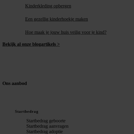
Kinderkleding opbergen
Een gezellig kinderhoekje maken
Hoe maak je jouw huis veilig voor je kind?
Bekijk al onze blogartikels >
Ons aanbod
Startbedrag
Startbedrag geboorte
Startbedrag aanvragen
Startbedrag adoptie