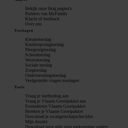
Bekijk onze blog pagina's
Partners van MyFamily
Klacht of feedback
Over ons
Toeslagen
Kleutertoeslag
Kinderopvangtoeslag
Pleegzorgtoeslag
Schooltoeslag
Wezentoeslag
Sociale toeslag
Zorgtoeslag
Ondersteuningstoeslag
Veelgestelde vragen toeslagen
Tools
Vraag je startbedrag aan
Vraag je Vlaams Groeipakket aan
Formulieren Vlaams Groeipakket
Bereken je Vlaams Groeipakket
Download je zwangerschapschecklist
Mijn dossier
Download onze gids voor toekomstige ouders