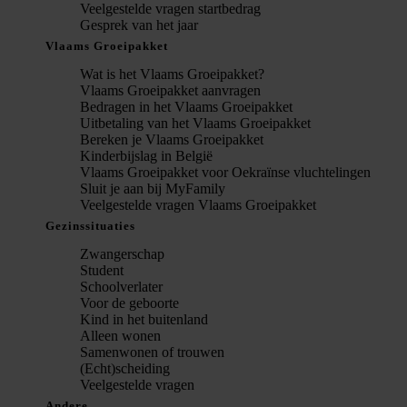
Veelgestelde vragen startbedrag
Gesprek van het jaar
Vlaams Groeipakket
Wat is het Vlaams Groeipakket?
Vlaams Groeipakket aanvragen
Bedragen in het Vlaams Groeipakket
Uitbetaling van het Vlaams Groeipakket
Bereken je Vlaams Groeipakket
Kinderbijslag in België
Vlaams Groeipakket voor Oekraïnse vluchtelingen
Sluit je aan bij MyFamily
Veelgestelde vragen Vlaams Groeipakket
Gezinssituaties
Zwangerschap
Student
Schoolverlater
Voor de geboorte
Kind in het buitenland
Alleen wonen
Samenwonen of trouwen
(Echt)scheiding
Veelgestelde vragen
Andere