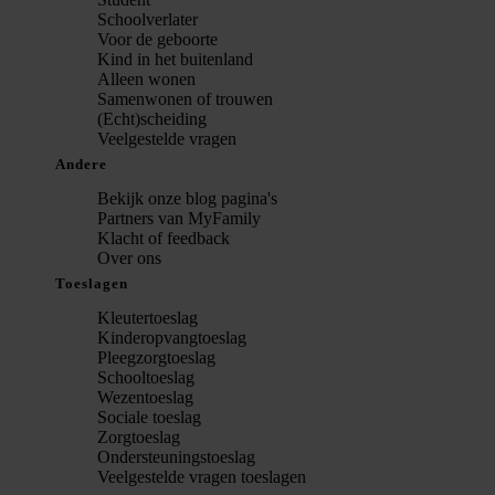
Schoolverlater
Voor de geboorte
Kind in het buitenland
Alleen wonen
Samenwonen of trouwen
(Echt)scheiding
Veelgestelde vragen
Andere
Bekijk onze blog pagina's
Partners van MyFamily
Klacht of feedback
Over ons
Toeslagen
Kleutertoeslag
Kinderopvangtoeslag
Pleegzorgtoeslag
Schooltoeslag
Wezentoeslag
Sociale toeslag
Zorgtoeslag
Ondersteuningstoeslag
Veelgestelde vragen toeslagen