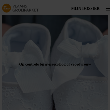
Skip to main content
MIJN DOSSIER
Tog
Op controle bij gynaecoloog of vroedvrouw