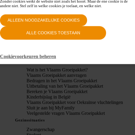
Zonder cookies werkt de website niet zoals het hoort. Maar de ene cookie is de
andere niet. Stel zelf in welke cookies je toelaat, en welke niet.
ALLEEN NOODZAKELIJKE COOKIES
Startbedrag
Startbedrag geboorte
ALLE COOKIES TOESTAAN
Startbedrag aanvragen
Startbedrag adoptie
Veelgestelde vragen startbedrag
Gesprek van het jaar
Cookievoorkeuren beheren
Vlaams Groeipakket
Wat is het Vlaams Groeipakket?
Vlaams Groeipakket aanvragen
Bedragen in het Vlaams Groeipakket
Uitbetaling van het Vlaams Groeipakket
Bereken je Vlaams Groeipakket
Kinderbijslag in België
Vlaams Groeipakket voor Oekraïnse vluchtelingen
Sluit je aan bij MyFamily
Veelgestelde vragen Vlaams Groeipakket
Gezinssituaties
Zwangerschap
Student