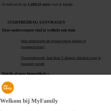
Je hebt recht op
1.269,25 euro
voor je kindje.
STARTBEDRAG AANVRAGEN
Deze onderwerpen vind je wellicht ook leuk
Wat onderzoekt de gynaecoloog tijdens je
zwangerschap?
Vooronderzoek: laat deze 5 dingen checken voor je
zwanger wordt
Bekijk al onze blogartikels >
Welkom bij MyFamily
Ons aanbod