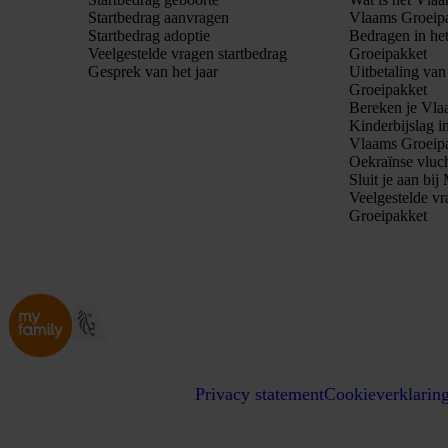
Startbedrag aanvragen
Vlaams Groeip
Startbedrag adoptie
Bedragen in he
Veelgestelde vragen startbedrag
Groeipakket
Gesprek van het jaar
Uitbetaling va
Groeipakket
Bereken je Vla
Kinderbijslag i
Vlaams Groeip
Oekraïnse vluc
Sluit je aan bi
Veelgestelde v
Groeipakket
Privacy statement
Cookieverklarin