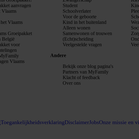
akket aanvragen
Student
Kin
t Vlaams
Schoolverlater
Ple
Voor de geboorte
Sch
n het Vlaams
Kind in het buitenland
Wez
Alleen wonen
Soci
ams Groeipakket
Samenwonen of trouwen
Zor
n België
(Echt)scheiding
Ond
akket voor
Veelgestelde vragen
Vee
htelingen
Andere
j MyFamily
ragen Vlaams
Bekijk onze blog pagina's
Partners van MyFamily
Klacht of feedback
Over ons
g
Toegankelijkheidsverklaring
Disclaimer
Jobs
Onze missie en vi