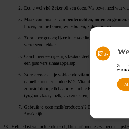
Eet je wel
vis
? Zeker blijven doen. Vis bevat heel wat vit
Maak combinaties van
peulvruchten, noten en granen
:
linzen, bruine bonen, witte bonen, kidneybonen, …
Zorg voor genoeg
ijzer
in je voeding: donkere bladgroent
verrassend lekker.
We
Combineer een ijzerrijk bestanddeel met een
vitamine C
een glas vers sinaasappelsap.
Zonder 
zelf in
Zorg ervoor dat je voldoende
vitamine B12
binnenkrijgt 
namelijk meer vitamine B12. Vitamine B12 helpt bij de a
A
zuurstof door je lichaam. Vitamine B12 zit enkel in dierl
(yoghurt, kaas, melk, …) en eieren, in plaats van uit vlees
Gebruik je geen melk(producten)? Eet dan
calciumrijk
. 
Smakelijk!
P.S.: Heb je last van ochtendmisselijkheid of andere zwangerschapskw