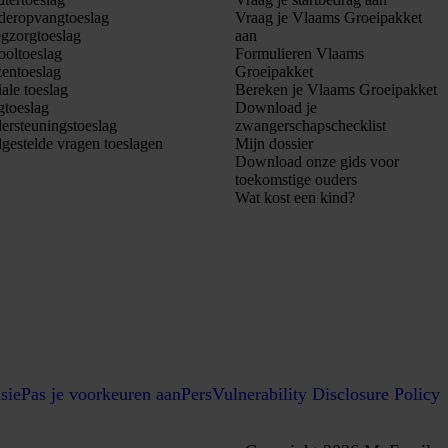
deropvangtoeslag
Vraag je Vlaams Groeipakket
egzorgtoeslag
aan
ooltoeslag
Formulieren Vlaams
entoeslag
Groeipakket
ale toeslag
Bereken je Vlaams Groeipakket
gtoeslag
Download je
ersteuningstoeslag
zwangerschapschecklist
lgestelde vragen toeslagen
Mijn dossier
Download onze gids voor
toekomstige ouders
Wat kost een kind?
sie
Pas je voorkeuren aan
Pers
Vulnerability Disclosure Policy