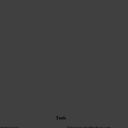
n
Tools
utertoeslag
Vraag je startbedrag aan