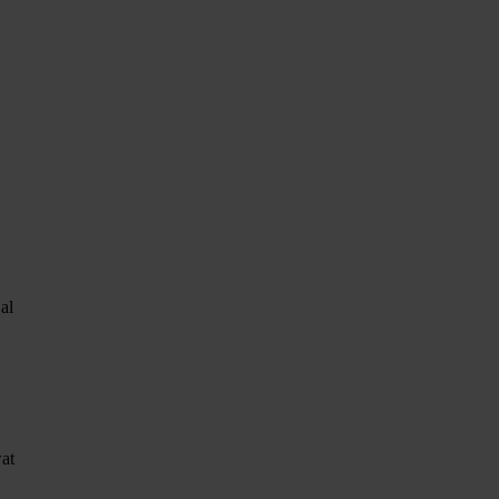
al
wat