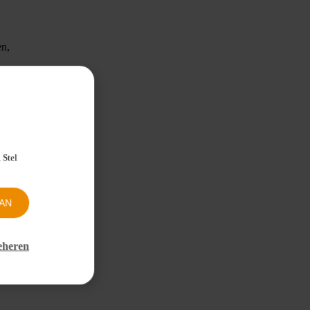
en,
othie,
rbeeld
 Stel
er van
AN
eheren