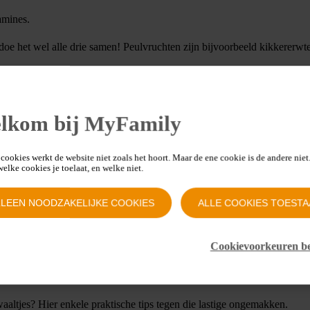
amines.
 doe het wel alle drie samen! Peulvruchten zijn bijvoorbeeld kikkererwt
en zoals spinazie zijn ideaal! Verwerk het bijvoorbeeld eens in een smo
lkom bij MyFamily
-bron
. Wees gerust, dat is veel eenvoudiger dan het klinkt: drink bijvoo
cookies werkt de website niet zoals het hoort. Maar de ene cookie is de andere niet.
 welke cookies je toelaat, en welke niet.
(kijk op de verpakking). Als je zwanger bent, dan verbruikt je lichaam
anmaak van rode bloedcellen, en die bloedcellen zorgen voor het vervo
LLEEN NOODZAKELIJKE COOKIES
ALLE COOKIES TOESTA
ijke producten. Maar als vegetariër kan je B12 halen uit melkproducten
 en vis.
Cookievoorkeuren b
Eet regelmatig broccoli, spinazie, gedroogde vijgen, …
aaltjes? Hier enkele praktische tips tegen die lastige ongemakken.