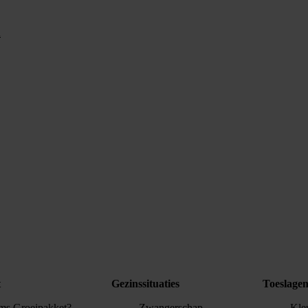
n
t
Gezinssituaties
Toeslage
ams Groeipakket?
Zwangerschap
Kle