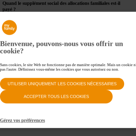
Quand le supplément social des allocations familiales est-il
payé ?
Qui peut prétendre à des allocations familiales majorées ?
Bienvenue, pouvons-nous vous offrir un
cookie?
Qui reçoit le supplément social en cas de séparation ?
Sans cookies, le site Web ne fonctionne pas de manière optimale. Mais un cookie n'
pas l'autre. Définissez vous-même les cookies que vous autorisez ou non.
UTILISER UNIQUEMENT LES COOKIES NÉCESSAIRES
Pourquoi le supplément social est-il calculé sur la base du
revenu du ménage d’il y a deux ans ?
ACCEPTER TOUS LES COOKIES
Pourquoi mes allocations familiales majorées ont-elle
Gérez vos préférences
soudainement diminué ?